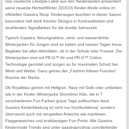
Das nautische Lifestyle-Label aus den Niederlanden präsentiert
seine neueste Herbst/Winter 2015/16 Kinder-Mode online im
offiziellen Gaastra Shop. Kinderaugen leuchten in dieser Saison
besonders hell dank frischer Designs in Kontrastfarben und
strahlenden Signalfarben für die dunkle Jahreszeit.
Typisch Gaastra: Atmungsaktive, wind- und wasserdichte
Winterjacken für Jungen sind an kalten und nassen Tagen treue
Begleiter bei allen Aktivitäten, ob in der Schule oder Freizeit. Die
Winterjacken sind mit PR-G™ Air und PR-G™ Cotton
Technologie gerüstet und sorgen so für maximalen Schutz bei
Wind und Wetter. Ganz getreu der „Fashion follows Function“
Maxime der Marke.
Ob Royalblau gemixt mit Hellgrün, Navy mit Gelb oder unifarben
wie in der Kinder Winterjacke Shoreliner Kids, die in 7
verschiedenen Fun-Farben graue Tage aufleuchten lässt.
Gaastra Kinderkleidung ist nicht nur hochfunktional, sondern
überrascht auch mit verspielten Artworks wie maritimen
Flaggenpatches und erstklassigen Fun-Prints. Alle Gaastra
Kindermode Trends sind unter gaastraproshop.com/de/kinder