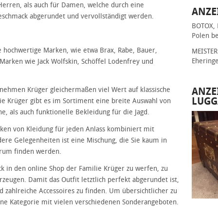
Herren, als auch für Damen, welche durch eine
ANZE
eschmack abgerundet und vervollständigt werden.
BOTOX, 
Polen be
re hochwertige Marken, wie etwa Brax, Rabe, Bauer,
MEISTER 
Ehering
Marken wie Jack Wolfskin, Schöffel Lodenfrey und
rnehmen Krüger gleichermaßen viel Wert auf klassische
ANZE
LUGG
e Krüger gibt es im Sortiment eine breite Auswahl von
, als auch funktionelle Bekleidung für die Jagd.
ken von Kleidung für jeden Anlass kombiniert mit
dere Gelegenheiten ist eine Mischung, die Sie kaum in
trum finden werden.
ick in den online Shop der Familie Krüger zu werfen, zu
rzeugen. Damit das Outfit letztlich perfekt abgerundet ist,
 zahlreiche Accessoires zu finden. Um übersichtlicher zu
igene Kategorie mit vielen verschiedenen Sonderangeboten.