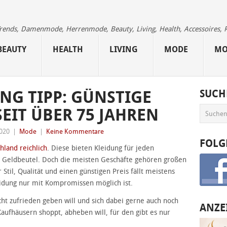
 Trends, Damenmode, Herrenmode, Beauty, Living, Health, Accessoires, 
BEAUTY
HEALTH
LIVING
MODE
MO
NG TIPP: GÜNSTIGE
SUCH
IT ÜBER 75 JAHREN
2020
|
Mode
|
Keine Kommentare
FOLG
hland reichlich
. Diese bieten Kleidung für jeden
 Geldbeutel. Doch die meisten Geschäfte gehören großen
Stil, Qualität und einen günstigen Preis fällt meistens
leidung nur mit Kompromissen möglich ist.
t zufrieden geben will und sich dabei gerne auch noch
ANZE
aufhäusern shoppt, abheben will, für den gibt es nur