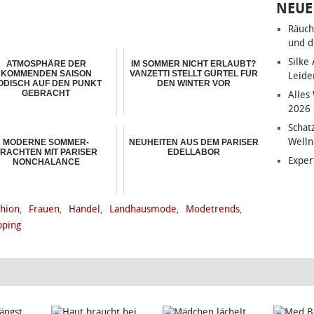
NEUE
Räuch
und d
Silke
ATMOSPHÄRE DER
IM SOMMER NICHT ERLAUBT?
KOMMENDEN SAISON
VANZETTI STELLT GÜRTEL FÜR
Leide
ODISCH AUF DEN PUNKT
DEN WINTER VOR
GEBRACHT
Alles
2026
Schat
Welln
MODERNE SOMMER-
NEUHEITEN AUS DEM PARISER
RACHTEN MIT PARISER
EDELLABOR
Exper
NONCHALANCE
shion
,
Frauen
,
Handel
,
Landhausmode
,
Modetrends
,
pping