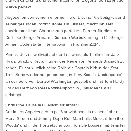
starken Charisma und seiner natürlichen Eleganz den Esprit der
Marke perfekt.
Abgesehen von seinem enormen Talent, seiner Vielseitigkeit und
seiner gesunden Portion Ironie am Filmset, macht ihn sein
unwiderstehlicher Charme zum perfekten Partner für diesen
Duft”, so Giorgio Armani. Die neue Werbekampagne für Giorgio
Armani Code startet international im Frühling 2014.
Pine ist derzeit weltweit auf der Leinwand als Titelheld in ‚Jack
Ryan: Shadow Recruit‘ unter der Regie von Kenneth Branagh zu
sehen. Er hat kürzlich seine Rolle als Captain Kirk in der ‚Star
Trek‘ Serie wieder aufgenommen, in Tony Scott’s ‚Unstoppable‘
an der Seite von Denzel Washington gespielt und mit Tom Hardy
um das Herz von Reese Witherspoon in ‚This Means War‘
gekämpft.
Chris Pine als neues Gesicht für Armani
Der in Los Angeles gebürtige Star wird noch in diesem Jahr mit
Meryl Streep und Johnny Depp Rob Marshall’s Musical ‚Into the
Woods‘ und in der Fortsetzung von ‚Horrible Bosses‘ mit Jennifer