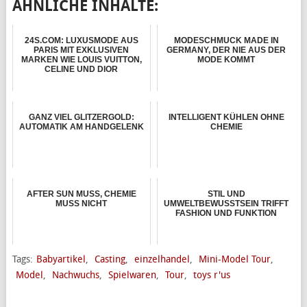
ÄHNLICHE INHALTE:
24S.COM: LUXUSMODE AUS
MODESCHMUCK MADE IN
PARIS MIT EXKLUSIVEN
GERMANY, DER NIE AUS DER
MARKEN WIE LOUIS VUITTON,
MODE KOMMT
CELINE UND DIOR
GANZ VIEL GLITZERGOLD:
INTELLIGENT KÜHLEN OHNE
AUTOMATIK AM HANDGELENK
CHEMIE
AFTER SUN MUSS, CHEMIE
STIL UND
MUSS NICHT
UMWELTBEWUSSTSEIN TRIFFT
FASHION UND FUNKTION
Tags:
Babyartikel
,
Casting
,
einzelhandel
,
Mini-Model Tour
,
Model
,
Nachwuchs
,
Spielwaren
,
Tour
,
toys r'us