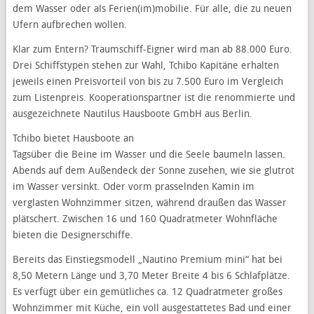
dem Wasser oder als Ferien(im)mobilie. Für alle, die zu neuen
Ufern aufbrechen wollen.
Klar zum Entern? Traumschiff-Eigner wird man ab 88.000 Euro.
Drei Schiffstypen stehen zur Wahl, Tchibo Kapitäne erhalten
jeweils einen Preisvorteil von bis zu 7.500 Euro im Vergleich
zum Listenpreis. Kooperationspartner ist die renommierte und
ausgezeichnete Nautilus Hausboote GmbH aus Berlin.
Tchibo bietet Hausboote an
Tagsüber die Beine im Wasser und die Seele baumeln lassen.
Abends auf dem Außendeck der Sonne zusehen, wie sie glutrot
im Wasser versinkt. Oder vorm prasselnden Kamin im
verglasten Wohnzimmer sitzen, während draußen das Wasser
plätschert. Zwischen 16 und 160 Quadratmeter Wohnfläche
bieten die Designerschiffe.
Bereits das Einstiegsmodell „Nautino Premium mini“ hat bei
8,50 Metern Länge und 3,70 Meter Breite 4 bis 6 Schlafplätze.
Es verfügt über ein gemütliches ca. 12 Quadratmeter großes
Wohnzimmer mit Küche, ein voll ausgestattetes Bad und einer