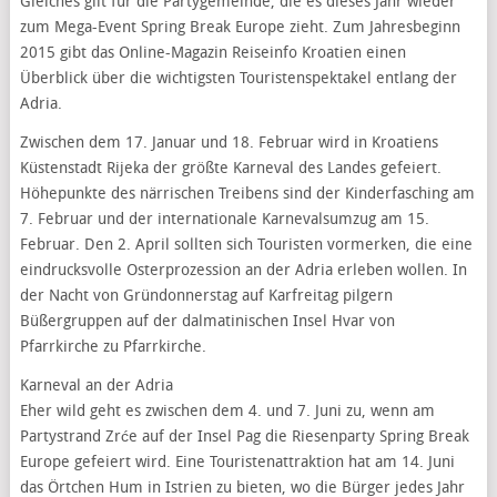
Gleiches gilt für die Partygemeinde, die es dieses Jahr wieder
zum Mega-Event Spring Break Europe zieht. Zum Jahresbeginn
2015 gibt das Online-Magazin Reiseinfo Kroatien einen
Überblick über die wichtigsten Touristenspektakel entlang der
Adria.
Zwischen dem 17. Januar und 18. Februar wird in Kroatiens
Küstenstadt Rijeka der größte Karneval des Landes gefeiert.
Höhepunkte des närrischen Treibens sind der Kinderfasching am
7. Februar und der internationale Karnevalsumzug am 15.
Februar. Den 2. April sollten sich Touristen vormerken, die eine
eindrucksvolle Osterprozession an der Adria erleben wollen. In
der Nacht von Gründonnerstag auf Karfreitag pilgern
Büßergruppen auf der dalmatinischen Insel Hvar von
Pfarrkirche zu Pfarrkirche.
Karneval an der Adria
Eher wild geht es zwischen dem 4. und 7. Juni zu, wenn am
Partystrand Zrće auf der Insel Pag die Riesenparty Spring Break
Europe gefeiert wird. Eine Touristenattraktion hat am 14. Juni
das Örtchen Hum in Istrien zu bieten, wo die Bürger jedes Jahr