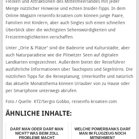
Flecken und Attraktionen des Mittelmeerlandes mit jeder
Menge nützlicher Hinweise und echten Insider-Tipps. In dem
Online-Magazin reiseinfo-kroatien.com können junge Paare,
Familien mit Kindern, aber auch Singles sich einen schnellen
Überblick über die wichtigsten Sehenswürdigkeiten und
Freizeitmöglichkeiten verschaffen.
Unter „Orte & Plätze“ sind die Badeorte und Kulturstädte, aber
auch Naturparadiese wie die Plitwitzer Seen auf digitalen
Landkarten eingezeichnet. Außerdem bietet der Reiseführer
ausführliche Informationen über Tauchspots und Segeltörns. Die
nützlichen Tipps für die Reiseplanung, Unterkünfte und natürlich
das aktuelle Monatsthema können Urlauber von zu Hause oder
per Smartphone unterwegs abrufen.
Foto / Quelle: KTZ/Sergio Gobbo, reiseinfo-kroatien.com
ÄHNLICHE INHALTE:
DARF MAN ODER DARF MAN
WELCHE POWERBANKS DARF
NICHT? WAS BEIM ZOLL
MAN IM FLUGZEUG NOCH
PROBLEME MACHT
MITNEHMEN?