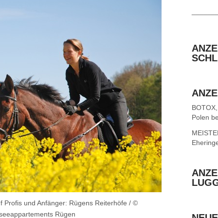
______
ANZE
SCHL
ANZE
BOTOX,
Polen be
MEISTER 
Ehering
ANZE
LUG
f Profis und Anfänger: Rügens Reiterhöfe / ©
seeappartements Rügen
NEUE