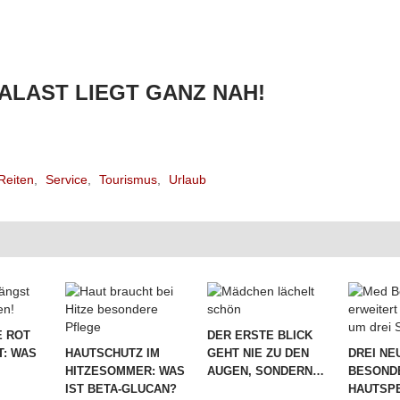
PALAST LIEGT GANZ NAH!
Reiten
,
Service
,
Tourismus
,
Urlaub
 ROT
DER ERSTE BLICK
T: WAS
HAUTSCHUTZ IM
GEHT NIE ZU DEN
DREI NE
HITZESOMMER: WAS
AUGEN, SONDERN…
BESOND
IST BETA-GLUCAN?
HAUTSPE