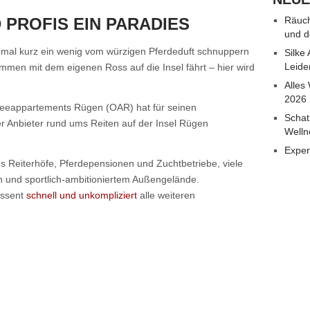
PROFIS EIN PARADIES
Räuch
und d
r mal kurz ein wenig vom würzigen Pferdeduft schnuppern
Silke
Leide
mmen mit dem eigenen Ross auf die Insel fährt – hier wird
Alles
2026
seeappartements Rügen (OAR) hat für seinen
Schat
er Anbieter rund ums Reiten auf der Insel Rügen
Welln
Exper
es Reiterhöfe, Pferdepensionen und Zuchtbetriebe, viele
en und sportlich-ambitioniertem Außengelände.
ressent
schnell und unkompliziert
alle weiteren