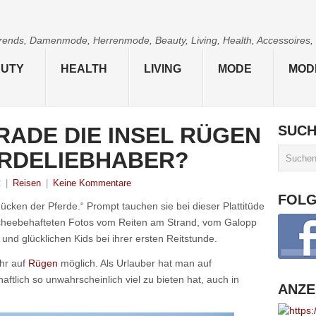
 Trends, Damenmode, Herrenmode, Beauty, Living, Health, Accessoires,
UTY
HEALTH
LIVING
MODE
MOD
RADE DIE INSEL RÜGEN
SUC
ERDELIEBHABER?
2
|
Reisen
|
Keine Kommentare
FOL
ücken der Pferde.“ Prompt tauchen sie bei dieser Plattitüde
ischeebehafteten Fotos vom Reiten am Strand, vom Galopp
nd glücklichen Kids bei ihrer ersten Reitstunde.
ehr auf
Rügen
möglich. Als Urlauber hat man auf
aftlich so unwahrscheinlich viel zu bieten hat, auch in
ANZE