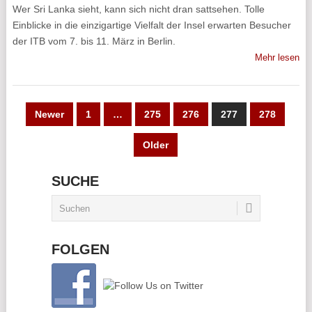
Wer Sri Lanka sieht, kann sich nicht dran sattsehen. Tolle
Einblicke in die einzigartige Vielfalt der Insel erwarten Besucher
der ITB vom 7. bis 11. März in Berlin.
Mehr lesen
SEITENNUMMERIERUNG
Newer
1
…
275
276
277
278
DER
Older
BEITRÄGE
SUCHE
FOLGEN