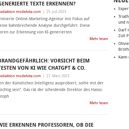
NEUE
GENERIERTE TEXTE ERKENNEN?
Exper
edaktion modelvita.com
|
25. Juli 2023
Triat
mierte Online-Marketing-Agentur mit Fokus auf
und n
eine bahnbrechende Analyse durchgeführt. Diese
Darf 
toren zur Erkennung von KI-generierten
Zoll 
Mehr lesen
Olivie
Brot
Kann 
BRANDGEFÄHRLICH: VORSICHT BEIM
TESTEN VON KI WIE CHATGPT & CO.
edaktion modelvita.com
|
27. März 2023
der Künstlichen Intelligenz ausprobiert, sollte mit der
ichtig sein“. Das rät der scheidende Direktor des Hasso-
istoph
Mehr lesen
WIE ERKENNEN PROFESSOREN, OB DIE