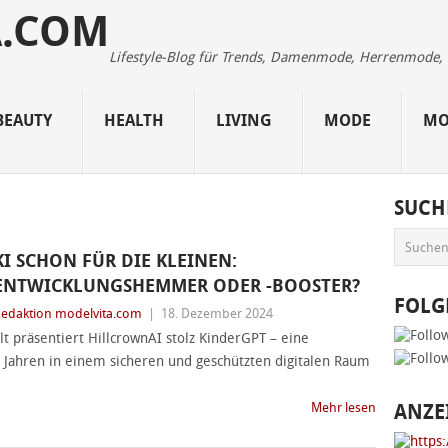
Lifestyle-Blog für Trends, Damenmode, Herrenmode, Be
BEAUTY
HEALTH
LIVING
MODE
MO
SUCH
KI SCHON FÜR DIE KLEINEN:
ENTWICKLUNGSHEMMER ODER -BOOSTER?
FOLG
edaktion modelvita.com
|
18. Dezember 2024
t präsentiert HillcrownAI stolz KinderGPT – eine
r Jahren in einem sicheren und geschützten digitalen Raum
Mehr lesen
ANZE