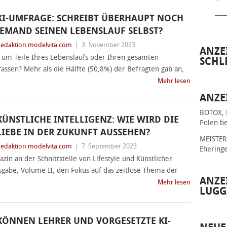
____
KI-UMFRAGE: SCHREIBT ÜBERHAUPT NOCH
JEMAND SEINEN LEBENSLAUF SELBST?
edaktion modelvita.com
|
3. November 2023
ANZE
 um Teile Ihres Lebenslaufs oder Ihren gesamten
SCHL
assen? Mehr als die Hälfte (50,8%) der Befragten gab an,
Mehr lesen
ANZE
BOTOX, 
KÜNSTLICHE INTELLIGENZ: WIE WIRD DIE
Polen be
LIEBE IN DER ZUKUNFT AUSSEHEN?
MEISTER 
edaktion modelvita.com
|
7. September 2023
Ehering
zin an der Schnittstelle von Lifestyle und Künstlicher
usgabe, Volume II, den Fokus auf das zeitlose Thema der
ANZE
Mehr lesen
LUGG
KÖNNEN LEHRER UND VORGESETZTE KI-