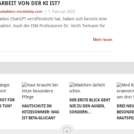
ARBEIT VON DER KI IST?
edaktion modelvita.com
|
1. Februar 2023
ot ChatGPT veröffentlicht hat, haben sich bereits eine
alten. Auch die ISM-Professoren Dr. Veith Tiemann für
Mehr lesen
ROT FÜR
DER ERSTE BLICK GEHT
S TUN?
HAUTSCHUTZ IM
NIE ZU DEN AUGEN,
DREI NEU
HITZESOMMER: WAS
SONDERN…
BESONDE
IST BETA-GLUCAN?
HAUTSPE