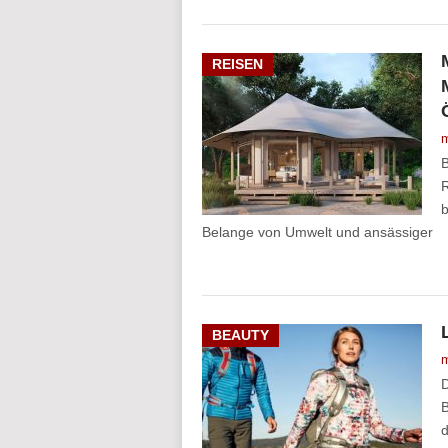
REISEN
m
B
R
b
Belange von Umwelt und ansässiger
BEAUTY
m
D
B
d