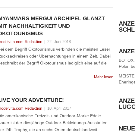
______
MYANMARS MERGUI ARCHIPEL GLÄNZT
ANZE
MIT NACHHALTIGKEIT UND
SCHL
ÖKOTOURISMUS
odelvita.com Redaktion
|
22. Juni 2018
ei dem Begriff Ökotourismus verbinden die meisten Leser
ANZE
ucksackreisen oder Übernachtungen in einem Zelt. Dabei
BOTOX,
eschreibt der Begriff Ökotourismus lediglich eine auf die
Polen be
MEISTER 
Mehr lesen
Ehering
LIVE YOUR ADVENTURE!
ANZE
LUG
odelvita.com Redaktion
|
10. April 2017
ie amerikanische Freizeit- und Outdoor-Marke Eddie
auer ist der diesjährige Outdoor-Bekleidungs-Ausstatter
NEUE
er 24h Trophy, die an sechs Orten deutschlandweit