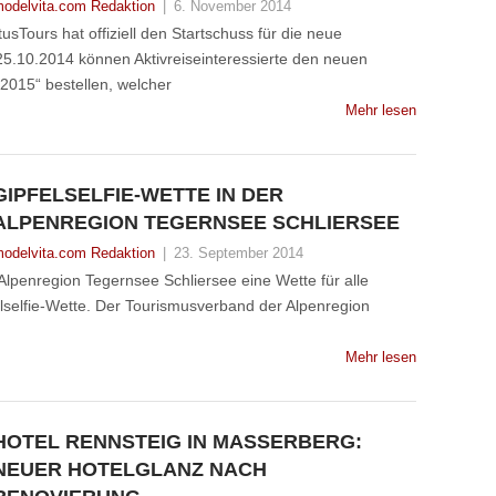
odelvita.com Redaktion
|
6. November 2014
sTours hat offiziell den Startschuss für die neue
5.10.2014 können Aktivreiseinteressierte den neuen
2015“ bestellen, welcher
Mehr lesen
GIPFELSELFIE-WETTE IN DER
ALPENREGION TEGERNSEE SCHLIERSEE
odelvita.com Redaktion
|
23. September 2014
Alpenregion Tegernsee Schliersee eine Wette für alle
elselfie-Wette. Der Tourismusverband der Alpenregion
Mehr lesen
HOTEL RENNSTEIG IN MASSERBERG:
NEUER HOTELGLANZ NACH