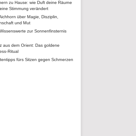
ern zu Hause: wie Duft deine Räume
eine Stimmung verändert
 Aichhorn über Magie, Disziplin,
nschaft und Mut
 Wissenswerte zur Sonnenfinsternis
z aus dem Orient: Das goldene
ess-Ritual
tentipps fürs Sitzen gegen Schmerzen