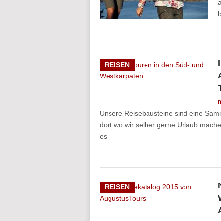
a
b
REISEN
m
Unsere Reisebausteine sind eine Samml
dort wo wir selber gerne Urlaub mache
es
REISEN