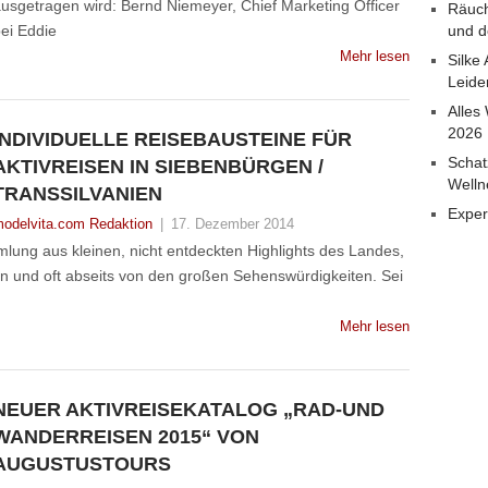
usgetragen wird: Bernd Niemeyer, Chief Marketing Officer
Räuch
ei Eddie
und d
Mehr lesen
Silke
Leide
Alles
2026
INDIVIDUELLE REISEBAUSTEINE FÜR
Schat
AKTIVREISEN IN SIEBENBÜRGEN /
Welln
TRANSSILVANIEN
Exper
odelvita.com Redaktion
|
17. Dezember 2014
ung aus kleinen, nicht entdeckten Highlights des Landes,
n und oft abseits von den großen Sehenswürdigkeiten. Sei
Mehr lesen
NEUER AKTIVREISEKATALOG „RAD-UND
WANDERREISEN 2015“ VON
AUGUSTUSTOURS