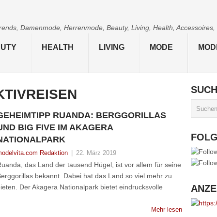
 Trends, Damenmode, Herrenmode, Beauty, Living, Health, Accessoires,
UTY
HEALTH
LIVING
MODE
MOD
SUC
KTIVREISEN
GEHEIMTIPP RUANDA: BERGGORILLAS
UND BIG FIVE IM AKAGERA
FOL
NATIONALPARK
odelvita.com Redaktion
|
22. März 2019
uanda, das Land der tausend Hügel, ist vor allem für seine
erggorillas bekannt. Dabei hat das Land so viel mehr zu
ieten. Der Akagera Nationalpark bietet eindrucksvolle
ANZE
Mehr lesen