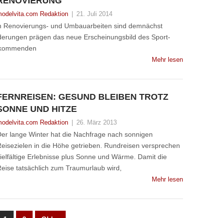
RENOVIERUNG
odelvita.com Redaktion
|
21. Juli 2014
en Renovierungs- und Umbauarbeiten sind demnächst
derungen prägen das neue Erscheinungsbild des Sport-
n kommenden
Mehr lesen
FERNREISEN: GESUND BLEIBEN TROTZ
SONNE UND HITZE
odelvita.com Redaktion
|
26. März 2013
er lange Winter hat die Nachfrage nach sonnigen
eisezielen in die Höhe getrieben. Rundreisen versprechen
ielfältige Erlebnisse plus Sonne und Wärme. Damit die
eise tatsächlich zum Traumurlaub wird,
Mehr lesen