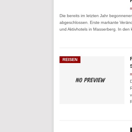
m
Die bereits im letzten Jahr begonnen
abgeschlossen. Erste markante Verän
und Aktivhotels in Masserberg. In de
REISEN
m
D
R
v
R