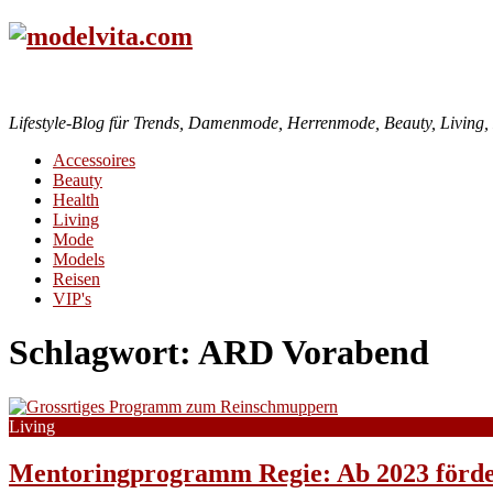
Lifestyle-Blog für Trends, Damenmode, Herrenmode, Beauty, Living, H
Accessoires
Beauty
Health
Living
Mode
Models
Reisen
VIP's
Schlagwort:
ARD Vorabend
Living
Mentoringprogramm Regie: Ab 2023 förde