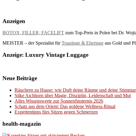
Anzeigen
BOTOX, FILLER, FACELIFT
zum Top-Preis in Polen bei Dr. Wojt
MEISTER – der Spezialist für
Trauringe & Eheringe
aus Gold und Pla
Anzeige: Luxury Vintage Luggage
Neue Beiträge
Räuchern zu Hause: wie Duft deine Räume und deine Stimmun
Silke Aichhorn über Magie, Disziplin, Leidenschaft und Mut
Alles Wissenswerte zur Sonnenfinsternis 2026
Schatz aus dem Orient: Das goldene Wellness-Ritual
Expertentipps fürs Sitzen gegen Schmerzen
health-magazin