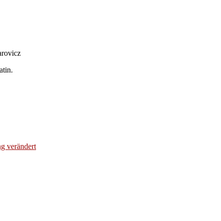
arovicz
tin.
g verändert