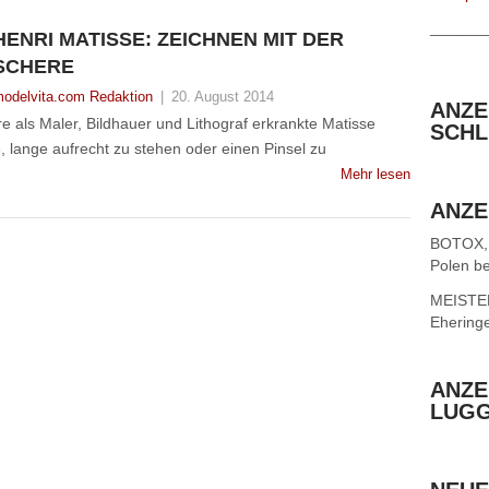
______
HENRI MATISSE: ZEICHNEN MIT DER
SCHERE
odelvita.com Redaktion
|
20. August 2014
ANZE
 als Maler, Bildhauer und Lithograf erkrankte Matisse
SCHL
, lange aufrecht zu stehen oder einen Pinsel zu
Mehr lesen
ANZE
BOTOX,
Polen be
MEISTER 
Ehering
ANZE
LUG