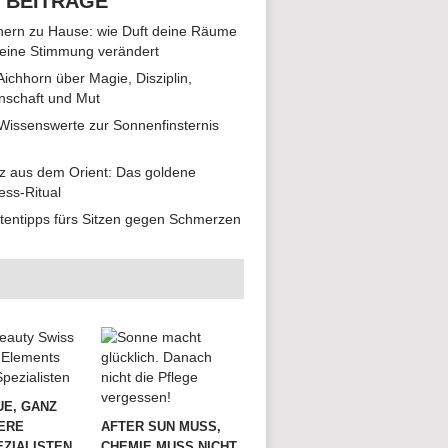
 BEITRÄGE
ern zu Hause: wie Duft deine Räume
eine Stimmung verändert
 Aichhorn über Magie, Disziplin,
nschaft und Mut
 Wissenswerte zur Sonnenfinsternis
z aus dem Orient: Das goldene
ess-Ritual
tentipps fürs Sitzen gegen Schmerzen
UE, GANZ
ERE
AFTER SUN MUSS,
ZIALISTEN
CHEMIE MUSS NICHT