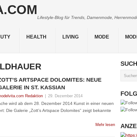
Lifestyle-Blog für Trends, Damenmode, Herrenmode,
UTY
HEALTH
LIVING
MODE
MOD
SUC
ILDHAUER
ZOTT’S ARTSPACE DOLOMITES: NEUE
GALERIE IN ST. KASSIAN
FOL
odelvita.com Redaktion
|
29. Dezember 2014
äche wird ab dem 28. Dezember 2014 Kunst in einer neuen
iert: Die Galerie „Zott’s Artspace Dolomites“ zeigt bekannte
Mehr lesen
ANZE