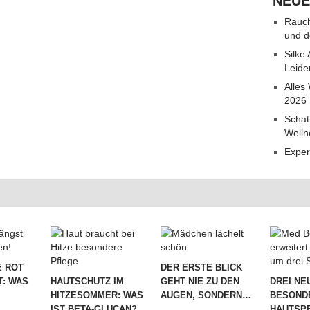
NEUE
Räuch
und d
Silke
Leide
Alles
2026
Schat
Welln
Exper
 ROT
DER ERSTE BLICK
T: WAS
HAUTSCHUTZ IM
GEHT NIE ZU DEN
DREI NE
HITZESOMMER: WAS
AUGEN, SONDERN…
BESOND
IST BETA-GLUCAN?
HAUTSPE