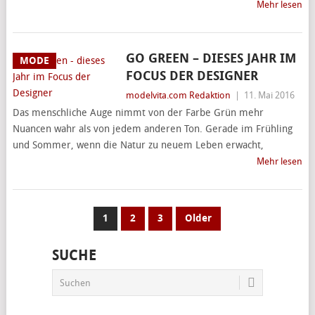
Mehr lesen
GO GREEN – DIESES JAHR IM
MODE
FOCUS DER DESIGNER
modelvita.com Redaktion
|
11. Mai 2016
Das menschliche Auge nimmt von der Farbe Grün mehr
Nuancen wahr als von jedem anderen Ton. Gerade im Frühling
und Sommer, wenn die Natur zu neuem Leben erwacht,
Mehr lesen
SEITENNUMMERIERUNG
1
2
3
Older
DER
SUCHE
BEITRÄGE