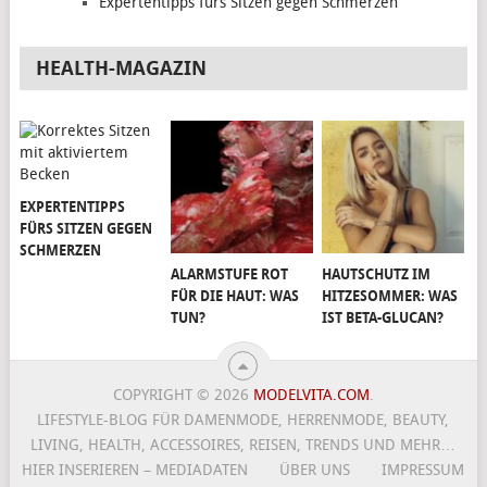
Expertentipps fürs Sitzen gegen Schmerzen
HEALTH-MAGAZIN
EXPERTENTIPPS
FÜRS SITZEN GEGEN
SCHMERZEN
ALARMSTUFE ROT
HAUTSCHUTZ IM
FÜR DIE HAUT: WAS
HITZESOMMER: WAS
TUN?
IST BETA-GLUCAN?
COPYRIGHT © 2026
MODELVITA.COM
.
LIFESTYLE-BLOG FÜR DAMENMODE, HERRENMODE, BEAUTY,
LIVING, HEALTH, ACCESSOIRES, REISEN, TRENDS UND MEHR…
HIER INSERIEREN – MEDIADATEN
ÜBER UNS
IMPRESSUM