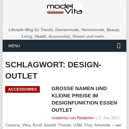
Lifestyle-Blog für Trends, Damenmode, Herrenmode, Beauty,
Living, Health, Accessoires, Reisen und mehr...
MENU
SCHLAGWORT:
DESIGN-
OUTLET
GROSSE NAMEN UND K
ACCESSOIRES
LEINE PREISE IM D
ESIGNFUNKTION ESSEN O
UTLET
modelvita.com Redaktion
|
4. Juni 2013
Cassina, Vitra, Knoll, Kartell, Thonet, USM, Flos, Artemide – wer