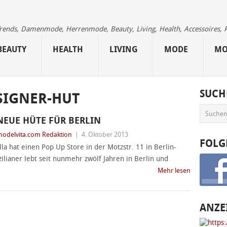
 Trends, Damenmode, Herrenmode, Beauty, Living, Health, Accessoires, 
BEAUTY
HEALTH
LIVING
MODE
MO
SUCH
SIGNER-HUT
NEUE HÜTE FÜR BERLIN
odelvita.com Redaktion
|
4. Oktober 2013
FOLG
a hat einen Pop Up Store in der Motzstr. 11 in Berlin-
ilianer lebt seit nunmehr zwölf Jahren in Berlin und
Mehr lesen
ANZE