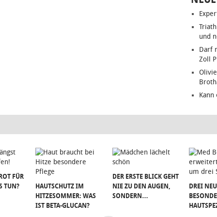
Exper
Triat
und n
Darf 
Zoll 
Olivie
Brot
Kann 
ROT FÜR
DER ERSTE BLICK GEHT
S TUN?
HAUTSCHUTZ IM
NIE ZU DEN AUGEN,
DREI NEU
HITZESOMMER: WAS
SONDERN…
BESONDE
IST BETA-GLUCAN?
HAUTSPE