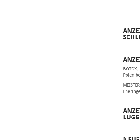
____
ANZE
SCHL
ANZE
BOTOX, 
Polen be
MEISTER 
Ehering
ANZE
LUGG
NEUE