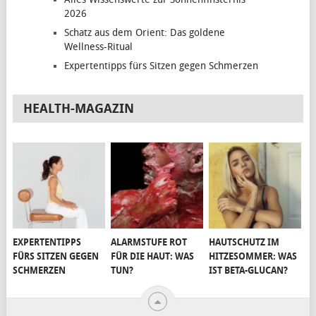
2026
Schatz aus dem Orient: Das goldene
Wellness-Ritual
Expertentipps fürs Sitzen gegen Schmerzen
HEALTH-MAGAZIN
EXPERTENTIPPS
ALARMSTUFE ROT
HAUTSCHUTZ IM
FÜRS SITZEN GEGEN
FÜR DIE HAUT: WAS
HITZESOMMER: WAS
SCHMERZEN
TUN?
IST BETA-GLUCAN?