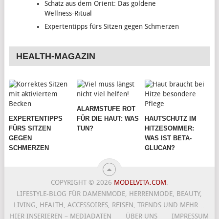
Schatz aus dem Orient: Das goldene
Wellness-Ritual
Expertentipps fürs Sitzen gegen Schmerzen
HEALTH-MAGAZIN
ALARMSTUFE ROT
EXPERTENTIPPS
FÜR DIE HAUT: WAS
HAUTSCHUTZ IM
FÜRS SITZEN
TUN?
HITZESOMMER:
GEGEN
WAS IST BETA-
SCHMERZEN
GLUCAN?
COPYRIGHT © 2026
MODELVITA.COM
.
LIFESTYLE-BLOG FÜR DAMENMODE, HERRENMODE, BEAUTY,
LIVING, HEALTH, ACCESSOIRES, REISEN, TRENDS UND MEHR…
HIER INSERIEREN – MEDIADATEN
ÜBER UNS
IMPRESSUM