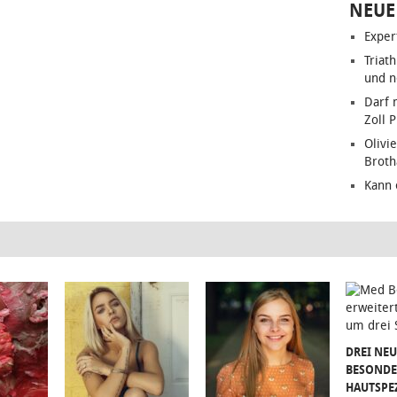
NEUE
Exper
Triat
und n
Darf 
Zoll 
Olivie
Brot
Kann 
DREI NEU
BESONDE
HAUTSPE