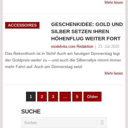
Mehr lesen
GESCHENKIDEE: GOLD UND
ACCESSOIRES
SILBER SETZEN IHREN
HÖHENFLUG WEITER FORT
modelvita.com Redaktion
|
23. Juli 2020
Das Rekordhoch ist in Sicht! Auch am heutigen Donnerstag legt
der Goldpreis weiter zu – und auch die Silberrallye nimmt immer
mehr Fahrt auf. Auch am Donnerstag setzt
Mehr lesen
SEITENNUMMERIERUNG
1
2
3
…
5
Older
DER
SUCHE
BEITRÄGE