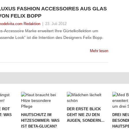
LUXUS FASHION ACCESSOIRES AUS GLAS
VON FELIX BOPP
odelvita.com Redaktion
|
23. Juli 2012
xus-Accessoire Marke erweitert Ihre Gürtelkollektion um
sende Look“ ist die Intention des Designers Felix Bopp.
Mehr lesen
 ROT
DER ERSTE BLICK
T: WAS
HAUTSCHUTZ IM
GEHT NIE ZU DEN
DREI NE
HITZESOMMER: WAS
AUGEN, SONDERN…
BESOND
IST BETA-GLUCAN?
HAUTSPE