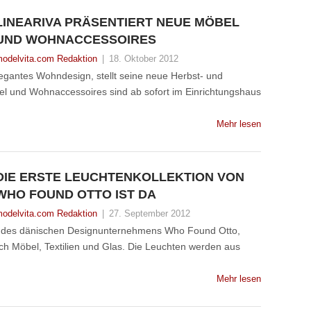
LINEARIVA PRÄSENTIERT NEUE MÖBEL
UND WOHNACCESSOIRES
odelvita.com Redaktion
|
18. Oktober 2012
legantes Wohndesign, stellt seine neue Herbst- und
öbel und Wohnaccessoires sind ab sofort im Einrichtungshaus
Mehr lesen
DIE ERSTE LEUCHTENKOLLEKTION VON
WHO FOUND OTTO IST DA
odelvita.com Redaktion
|
27. September 2012
on des dänischen Designunternehmens Who Found Otto,
ch Möbel, Textilien und Glas. Die Leuchten werden aus
Mehr lesen