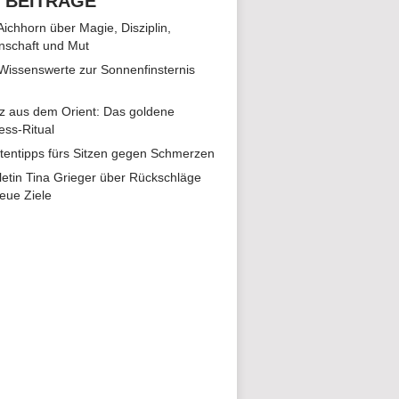
 BEITRÄGE
 Aichhorn über Magie, Disziplin,
nschaft und Mut
 Wissenswerte zur Sonnenfinsternis
z aus dem Orient: Das goldene
ess-Ritual
tentipps fürs Sitzen gegen Schmerzen
hletin Tina Grieger über Rückschläge
eue Ziele