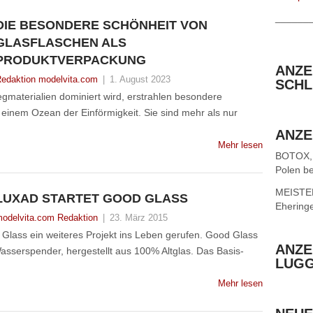
______
DIE BESONDERE SCHÖNHEIT VON
GLASFLASCHEN ALS
PRODUKTVERPACKUNG
ANZE
edaktion modelvita.com
|
1. August 2023
SCHL
wegmaterialien dominiert wird, erstrahlen besondere
 einem Ozean der Einförmigkeit. Sie sind mehr als nur
ANZE
Mehr lesen
BOTOX,
Polen be
MEISTER 
LUXAD STARTET GOOD GLASS
Ehering
odelvita.com Redaktion
|
23. März 2015
lass ein weiteres Projekt ins Leben gerufen. Good Glass
ANZE
asserspender, hergestellt aus 100% Altglas. Das Basis-
LUG
Mehr lesen