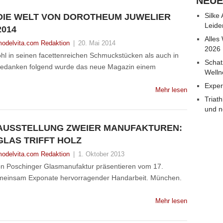
NEUE
Silke
DIE WELT VON DOROTHEUM JUWELIER
Leide
2014
Alles
odelvita.com Redaktion
|
20. Mai 2014
2026
hl in seinen facettenreichen Schmuckstücken als auch in
Schat
itgedanken folgend wurde das neue Magazin einem
Welln
Exper
Mehr lesen
Triat
und n
AUSSTELLUNG ZWEIER MANUFAKTUREN:
GLAS TRIFFT HOLZ
odelvita.com Redaktion
|
1. Oktober 2013
on Poschinger Glasmanufaktur präsentieren vom 17.
emeinsam Exponate hervorragender Handarbeit. München.
Mehr lesen