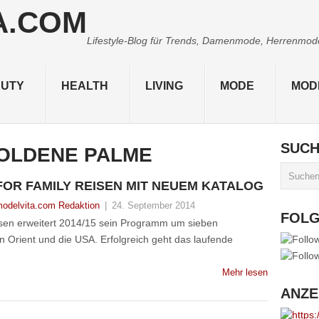
Lifestyle-Blog für Trends, Damenmode, Herrenmode,
UTY
HEALTH
LIVING
MODE
MOD
SUC
OLDENE PALME
FOR FAMILY REISEN MIT NEUEM KATALOG
odelvita.com Redaktion
|
24. September 2014
FOL
eisen erweitert 2014/15 sein Programm um sieben
en Orient und die USA. Erfolgreich geht das laufende
Mehr lesen
ANZE