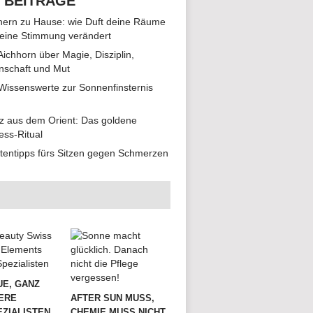
 BEITRÄGE
ern zu Hause: wie Duft deine Räume
eine Stimmung verändert
 Aichhorn über Magie, Disziplin,
nschaft und Mut
 Wissenswerte zur Sonnenfinsternis
z aus dem Orient: Das goldene
ess-Ritual
tentipps fürs Sitzen gegen Schmerzen
UE, GANZ
ERE
AFTER SUN MUSS,
ZIALISTEN
CHEMIE MUSS NICHT