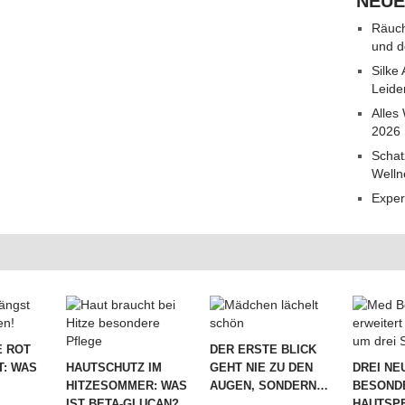
NEUE
Räuch
und d
Silke
Leide
Alles
2026
Schat
Welln
Exper
 ROT
DER ERSTE BLICK
T: WAS
HAUTSCHUTZ IM
GEHT NIE ZU DEN
DREI NE
HITZESOMMER: WAS
AUGEN, SONDERN…
BESOND
IST BETA-GLUCAN?
HAUTSPE