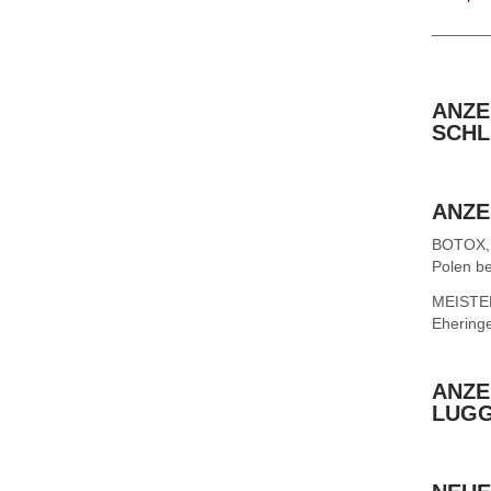
______
ANZE
SCHL
ANZE
BOTOX,
Polen be
MEISTER 
Ehering
ANZE
LUG