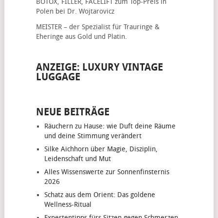
BOTOX, FILLER, FACELIFT
zum Top-Preis in
Polen bei Dr. Wojtarovicz
MEISTER – der Spezialist für
Trauringe &
Eheringe
aus Gold und Platin.
ANZEIGE: LUXURY VINTAGE
LUGGAGE
NEUE BEITRÄGE
Räuchern zu Hause: wie Duft deine Räume
und deine Stimmung verändert
Silke Aichhorn über Magie, Disziplin,
Leidenschaft und Mut
Alles Wissenswerte zur Sonnenfinsternis
2026
Schatz aus dem Orient: Das goldene
Wellness-Ritual
Expertentipps fürs Sitzen gegen Schmerzen