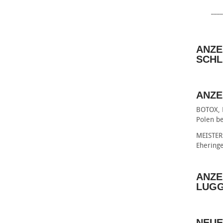
____
ANZE
SCHL
ANZE
BOTOX, 
Polen be
MEISTER 
Ehering
ANZE
LUG
NEUE