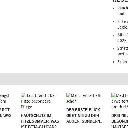
Räuch
und d
Silke
Leide
Alles
2026
Schat
Welln
Exper
 ROT
DER ERSTE BLICK
T: WAS
HAUTSCHUTZ IM
GEHT NIE ZU DEN
DREI NE
HITZESOMMER: WAS
AUGEN, SONDERN…
BESOND
IST BETA-GLUCAN?
HAUTSPE