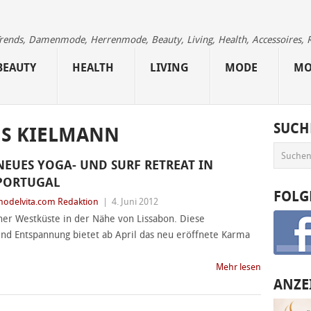
 Trends, Damenmode, Herrenmode, Beauty, Living, Health, Accessoires, 
BEAUTY
HEALTH
LIVING
MODE
MO
SUCH
NS KIELMANN
NEUES YOGA- UND SURF RETREAT IN
PORTUGAL
FOLG
odelvita.com Redaktion
|
4. Juni 2012
her Westküste in der Nähe von Lissabon. Diese
und Entspannung bietet ab April das neu eröffnete Karma
Mehr lesen
ANZE