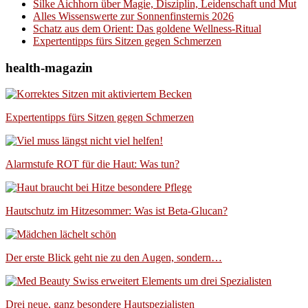
Silke Aichhorn über Magie, Disziplin, Leidenschaft und Mut
Alles Wissenswerte zur Sonnenfinsternis 2026
Schatz aus dem Orient: Das goldene Wellness-Ritual
Expertentipps fürs Sitzen gegen Schmerzen
health-magazin
Expertentipps fürs Sitzen gegen Schmerzen
Alarmstufe ROT für die Haut: Was tun?
Hautschutz im Hitzesommer: Was ist Beta-Glucan?
Der erste Blick geht nie zu den Augen, sondern…
Drei neue, ganz besondere Hautspezialisten