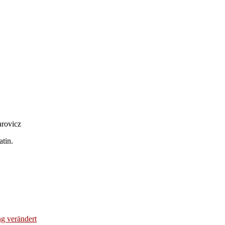
arovicz
tin.
g verändert