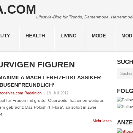
Lifestyle-Blog für Trends, Damenmode, Herrenmode,
UTY
HEALTH
LIVING
MODE
MOD
SUC
URVIGEN FIGUREN
MAXIMILA MACHT FREIZEITKLASSIKER
‚BUSENFREUNDLICH‘
FOL
odelvita.com Redaktion
|
18. Juli 2012
el für Frauen mit großer Oberweite, hat einen weiteren
m gebracht: Das Poloshirt ‚Flora‘, ab sofort in zwei
et
Mehr lesen
ANZE