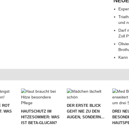
NEUE
Exper
Triat
und n
Darf 
Zoll 
Olivie
Broth
Kann 
 ROT
DER ERSTE BLICK
T: WAS
HAUTSCHUTZ IM
GEHT NIE ZU DEN
DREI NE
HITZESOMMER: WAS
AUGEN, SONDERN…
BESOND
IST BETA-GLUCAN?
HAUTSPE