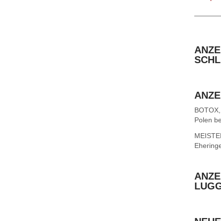
______
ANZE
SCHL
ANZE
BOTOX,
Polen be
MEISTER 
Ehering
ANZE
LUG