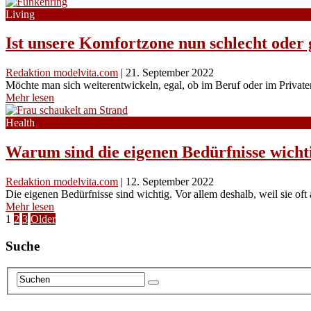
Living
Ist unsere Komfortzone nun schlecht oder 
Redaktion modelvita.com
|
21. September 2022
Möchte man sich weiterentwickeln, egal, ob im Beruf oder im Private
Mehr lesen
Health
Warum sind die eigenen Bedürfnisse wicht
Redaktion modelvita.com
|
12. September 2022
Die eigenen Bedürfnisse sind wichtig. Vor allem deshalb, weil sie oft 
Mehr lesen
Seitennummerierung
1
2
3
Older
der
Suche
Beiträge