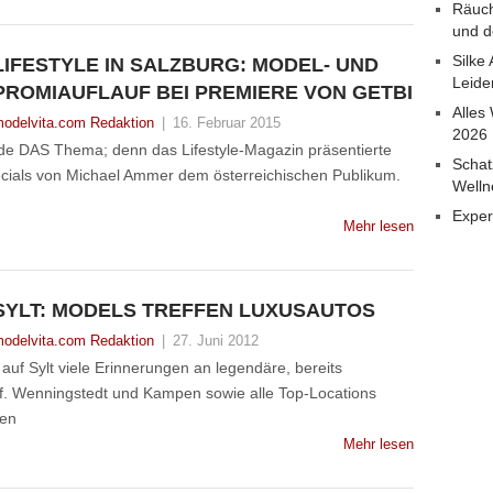
Räuch
und d
Silke
LIFESTYLE IN SALZBURG: MODEL- UND
Leide
PROMIAUFLAUF BEI PREMIERE VON GETBI
Alles
odelvita.com Redaktion
|
16. Februar 2015
2026
de DAS Thema; denn das Lifestyle-Magazin präsentierte
Schat
cials von Michael Ammer dem österreichischen Publikum.
Welln
Exper
Mehr lesen
SYLT: MODELS TREFFEN LUXUSAUTOS
odelvita.com Redaktion
|
27. Juni 2012
 Sylt viele Erinnerungen an legendäre, bereits
f. Wenningstedt und Kampen sowie alle Top-Locations
gen
Mehr lesen