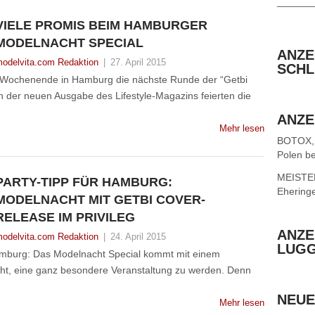
______
VIELE PROMIS BEIM HAMBURGER
MODELNACHT SPECIAL
ANZE
odelvita.com Redaktion
|
27. April 2015
SCHL
m Wochenende in Hamburg die nächste Runde der “Getbi
 der neuen Ausgabe des Lifestyle-Magazins feierten die
ANZE
Mehr lesen
BOTOX,
Polen be
MEISTER 
PARTY-TIPP FÜR HAMBURG:
Ehering
MODELNACHT MIT GETBI COVER-
RELEASE IM PRIVILEG
ANZE
odelvita.com Redaktion
|
24. April 2015
LUG
mburg: Das Modelnacht Special kommt mit einem
ht, eine ganz besondere Veranstaltung zu werden. Denn
NEUE
Mehr lesen