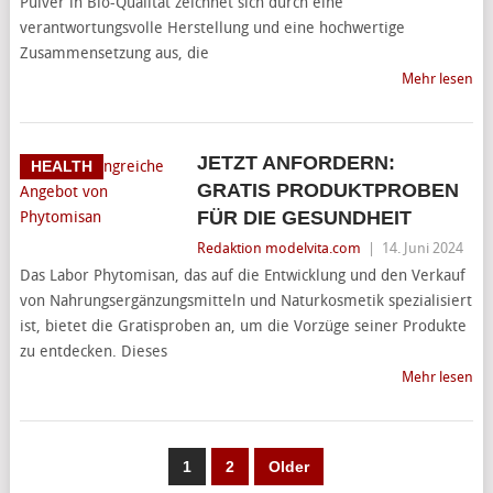
Pulver in Bio-Qualität zeichnet sich durch eine
verantwortungsvolle Herstellung und eine hochwertige
Zusammensetzung aus, die
Mehr lesen
JETZT ANFORDERN:
HEALTH
GRATIS PRODUKTPROBEN
FÜR DIE GESUNDHEIT
Redaktion modelvita.com
|
14. Juni 2024
Das Labor Phytomisan, das auf die Entwicklung und den Verkauf
von Nahrungsergänzungsmitteln und Naturkosmetik spezialisiert
ist, bietet die Gratisproben an, um die Vorzüge seiner Produkte
zu entdecken. Dieses
Mehr lesen
SEITENNUMMERIERUNG
1
2
Older