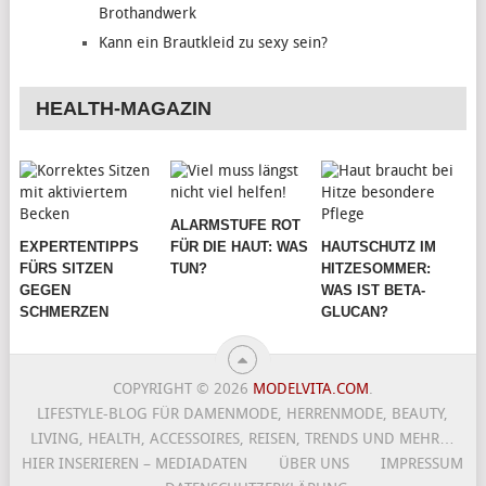
Brothandwerk
Kann ein Brautkleid zu sexy sein?
HEALTH-MAGAZIN
ALARMSTUFE ROT
EXPERTENTIPPS
FÜR DIE HAUT: WAS
HAUTSCHUTZ IM
FÜRS SITZEN
TUN?
HITZESOMMER:
GEGEN
WAS IST BETA-
SCHMERZEN
GLUCAN?
COPYRIGHT © 2026
MODELVITA.COM
.
LIFESTYLE-BLOG FÜR DAMENMODE, HERRENMODE, BEAUTY,
LIVING, HEALTH, ACCESSOIRES, REISEN, TRENDS UND MEHR…
HIER INSERIEREN – MEDIADATEN
ÜBER UNS
IMPRESSUM