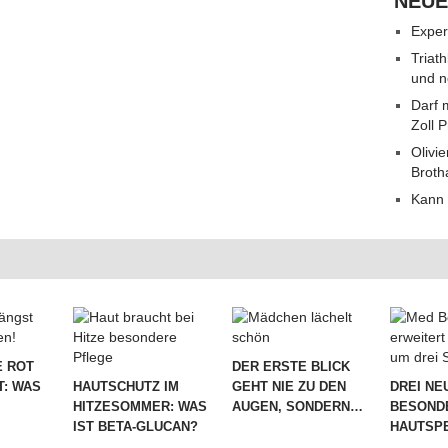
NEUE
Exper
Triat
und n
Darf 
Zoll 
Olivie
Broth
Kann 
 ROT
DER ERSTE BLICK
T: WAS
HAUTSCHUTZ IM
GEHT NIE ZU DEN
DREI NE
HITZESOMMER: WAS
AUGEN, SONDERN…
BESOND
IST BETA-GLUCAN?
HAUTSPE