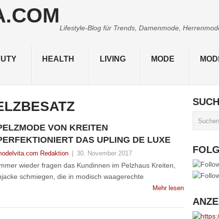
Lifestyle-Blog für Trends, Damenmode, Herrenmode,
UTY
HEALTH
LIVING
MODE
MOD
SUC
ELZBESATZ
PELZMODE VON KREITEN
PERFEKTIONIERT DAS UPLING DE LUXE
FOL
odelvita.com Redaktion
|
30. November 2017
” Immer wieder fragen das Kundinnen im Pelzhaus Kreiten,
enjacke schmiegen, die in modisch waagerechte
Mehr lesen
ANZE