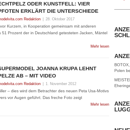
ECHTPELZ ODER KUNSTFELL: VIER
______
PFOTEN ERKLÄRT DIE UNTERSCHIEDE
odelvita.com Redaktion
|
28. Oktober 2017
nd vor Kurzem, in Kooperation gemeinsam mit anderen
ANZE
s 51 Prozent der in Deutschland getesteten Jacken, Mäntel
SCHL
Mehr lesen
ANZE
BOTOX,
SUPERMODEL JOANNA KRUPA LEHNT
Polen be
PELZE AB – MIT VIDEO
MEISTER 
odelvita.com Redaktion
|
1. November 2012
Ehering
killer – dies wird dem Betrachter des neuen Peta Usa-Motivs
rs vor Augen geführt. Das freche Foto zeigt
ANZE
Mehr lesen
LUG