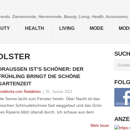
 Trends, Damenmode, Herrenmode, Beauty, Living, Health, Accessoires,
UTY
HEALTH
LIVING
MODE
MOD
SUC
OLSTER
DRAUSSEN IST’S SCHÖNER: DER F
RÜHLING BRINGT DIE SCHÖNE G
FOL
ARTENZEIT
odelvita.com Redaktion
|
20. Januar 2021
ie Sonne lacht zum Fenster hinein. Über Nacht ist das
isschen Schmudelschnee fast weggetaut und das Grün
es Rasens blitzt überall durch. Ich schaue aus dem
ANZE
Mehr lesen