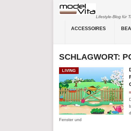
Lifestyle-Blog für
ACCESSOIRES
BEA
SCHLAGWORT:
P
LIVING
m
D
b
d
Fenster und