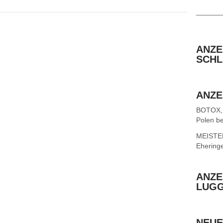
______
ANZE
SCHL
ANZE
BOTOX,
Polen be
MEISTER 
Ehering
ANZE
LUG
NEUE