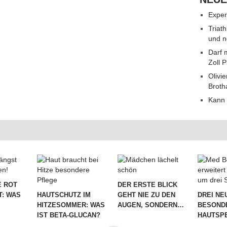
Exper
Triat
und n
Darf 
Zoll 
Olivie
Broth
Kann 
 ROT
DER ERSTE BLICK
T: WAS
HAUTSCHUTZ IM
GEHT NIE ZU DEN
DREI NE
HITZESOMMER: WAS
AUGEN, SONDERN…
BESOND
IST BETA-GLUCAN?
HAUTSPE