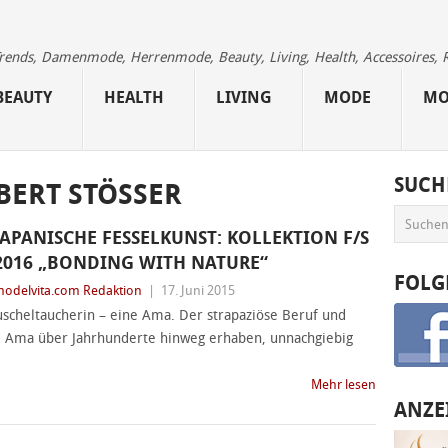
 Trends, Damenmode, Herrenmode, Beauty, Living, Health, Accessoires, 
BEAUTY
HEALTH
LIVING
MODE
MO
SUCH
ERT STÖSSER
JAPANISCHE FESSELKUNST: KOLLEKTION F/S
2016 „BONDING WITH NATURE“
FOLG
odelvita.com Redaktion
|
17. Juni 2015
uscheltaucherin – eine Ama. Der strapaziöse Beruf und
e Ama über Jahrhunderte hinweg erhaben, unnachgiebig
Mehr lesen
ANZE