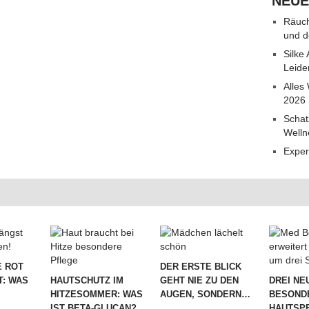
NEUE
Räuch
und d
Silke
Leide
Alles
2026
Schat
Welln
Exper
 ROT
DER ERSTE BLICK
T: WAS
HAUTSCHUTZ IM
GEHT NIE ZU DEN
DREI NE
HITZESOMMER: WAS
AUGEN, SONDERN…
BESOND
IST BETA-GLUCAN?
HAUTSPE