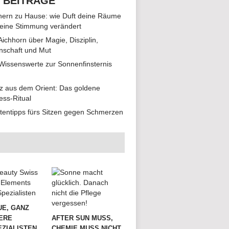
 BEITRÄGE
ern zu Hause: wie Duft deine Räume
eine Stimmung verändert
 Aichhorn über Magie, Disziplin,
nschaft und Mut
 Wissenswerte zur Sonnenfinsternis
z aus dem Orient: Das goldene
ess-Ritual
tentipps fürs Sitzen gegen Schmerzen
UE, GANZ
ERE
AFTER SUN MUSS,
ZIALISTEN
CHEMIE MUSS NICHT