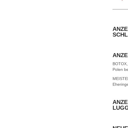
______
ANZE
SCHL
ANZE
BOTOX,
Polen be
MEISTER 
Ehering
ANZE
LUG