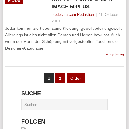
MODE
IMAGE 50PLUS
modelvita.com Redaktion
|
11. Oktober
2010
Jeder kommuniziert über seine Kleidung, gewollt oder ungewollt.
Allerdings ist dies nicht allen Damen und Herren bewusst. Auch
wenn der Mann der Schöpfung mit vollgestopften Taschen die
Designer-Anzughose
Mehr lesen
SEITENNUMMERIERUNG
1
2
Older
DER
SUCHE
BEITRÄGE
FOLGEN