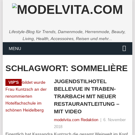
Lifestyle-Blog für Trends, Damenmode, Herrenmode, Beauty,
Living, Health, Accessoires, Reisen und mehr...
MENU
SCHLAGWORT:
SOMMELIÈRE
JUGENDSTILHOTEL
VIP'S
BELLEVUE IN TRABEN-
TRARBACH MIT NEUER
RESTAURANTLEITUNG –
MIT VIDEO
modelvita.com Redaktion
|
6. November
2018
Eigentlich hat Kassandra Kuntzsch die gesamt Weinwelt im Kopf.