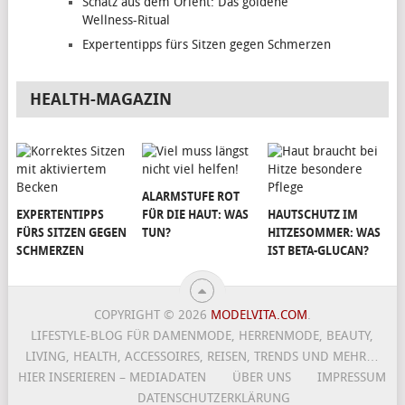
Schatz aus dem Orient: Das goldene
Wellness-Ritual
Expertentipps fürs Sitzen gegen Schmerzen
HEALTH-MAGAZIN
ALARMSTUFE ROT
EXPERTENTIPPS
FÜR DIE HAUT: WAS
HAUTSCHUTZ IM
FÜRS SITZEN GEGEN
TUN?
HITZESOMMER: WAS
SCHMERZEN
IST BETA-GLUCAN?
COPYRIGHT © 2026
MODELVITA.COM
.
LIFESTYLE-BLOG FÜR DAMENMODE, HERRENMODE, BEAUTY,
LIVING, HEALTH, ACCESSOIRES, REISEN, TRENDS UND MEHR…
HIER INSERIEREN – MEDIADATEN
ÜBER UNS
IMPRESSUM
DATENSCHUTZERKLÄRUNG