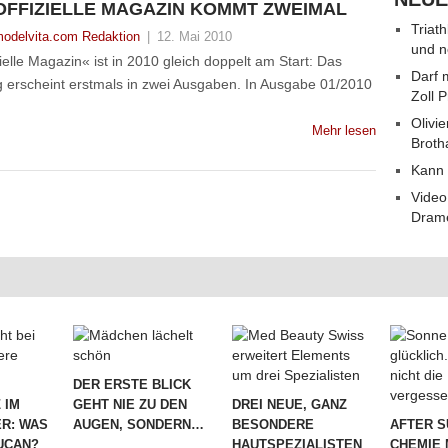
OFFIZIELLE MAGAZIN KOMMT ZWEIMAL
Triat
odelvita.com Redaktion
|
12. Mai 2010
und n
lle Magazin« ist in 2010 gleich doppelt am Start: Das
Darf 
 erscheint erstmals in zwei Ausgaben. In Ausgabe 01/2010
Zoll 
Olivie
Mehr lesen
Broth
Kann 
Video
Dram
DER ERSTE BLICK
 IM
GEHT NIE ZU DEN
DREI NEUE, GANZ
R: WAS
AUGEN, SONDERN…
BESONDERE
AFTER S
LUCAN?
HAUTSPEZIALISTEN
CHEMIE 