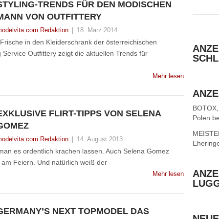
STYLING-TRENDS FÜR DEN MODISCHEN
______
MANN VON OUTFITTERY
odelvita.com Redaktion
|
18. März 2014
Frische in den Kleiderschrank der österreichischen
ANZE
ervice Outfittery zeigt die aktuellen Trends für
SCHL
Mehr lesen
ANZE
BOTOX,
EXKLUSIVE FLIRT-TIPPS VON SELENA
Polen be
GOMEZ
MEISTER 
odelvita.com Redaktion
|
14. August 2013
Ehering
nn man es ordentlich krachen lassen. Auch Selena Gomez
el am Feiern. Und natürlich weiß der
ANZE
Mehr lesen
LUG
GERMANY’S NEXT TOPMODEL DAS
NEUE