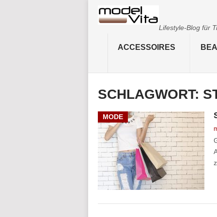
Lifestyle-Blog für
ACCESSOIRES
BEA
SCHLAGWORT:
S
MODE
m
G
A
z