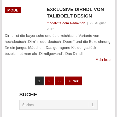
EXKLUSIVE DIRNDL VON
MODE
TALIBOELT DESIGN
modelvita.com Redaktion
|
22. August
2012
Dirndl ist die bayerische und österreichische Variante von
hochdeutsch „Dirn“ niederdeutsch „Deern“ und die Bezeichnung
für ein junges Mädchen. Das getragene Kleidungsstück
bezeichnet man als „Dirndlgewand“. Das Dirndl
Mehr lesen
SEITENNUMMERIERUNG
1
2
3
Older
DER
SUCHE
BEITRÄGE