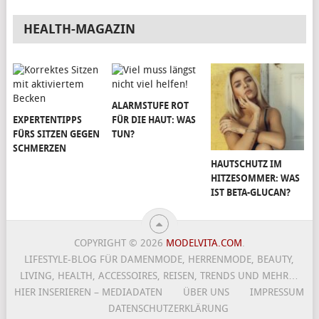
HEALTH-MAGAZIN
ALARMSTUFE ROT
EXPERTENTIPPS
FÜR DIE HAUT: WAS
FÜRS SITZEN GEGEN
TUN?
SCHMERZEN
HAUTSCHUTZ IM
HITZESOMMER: WAS
IST BETA-GLUCAN?
COPYRIGHT © 2026
MODELVITA.COM
.
LIFESTYLE-BLOG FÜR DAMENMODE, HERRENMODE, BEAUTY,
LIVING, HEALTH, ACCESSOIRES, REISEN, TRENDS UND MEHR…
HIER INSERIEREN – MEDIADATEN
ÜBER UNS
IMPRESSUM
DATENSCHUTZERKLÄRUNG