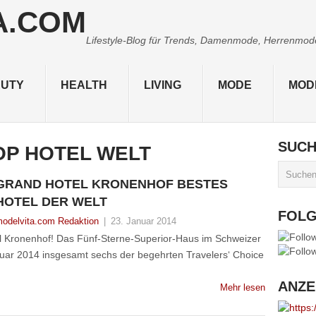
Lifestyle-Blog für Trends, Damenmode, Herrenmode,
UTY
HEALTH
LIVING
MODE
MOD
SUC
OP HOTEL WELT
GRAND HOTEL KRONENHOF BESTES
HOTEL DER WELT
FOL
odelvita.com Redaktion
|
23. Januar 2014
l Kronenhof! Das Fünf-Sterne-Superior-Haus im Schweizer
nuar 2014 insgesamt sechs der begehrten Travelers‘ Choice
ANZE
Mehr lesen