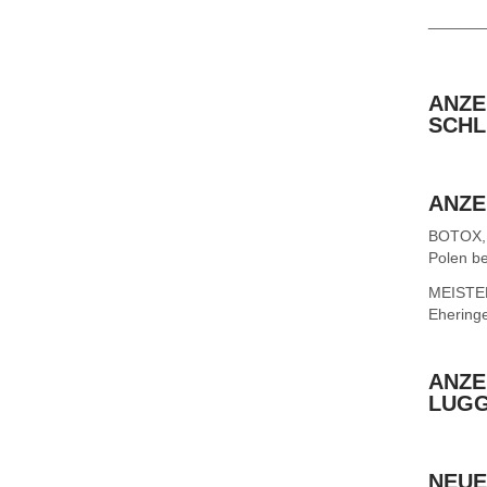
______
ANZE
SCHL
ANZE
BOTOX,
Polen be
MEISTER 
Ehering
ANZE
LUG
NEUE