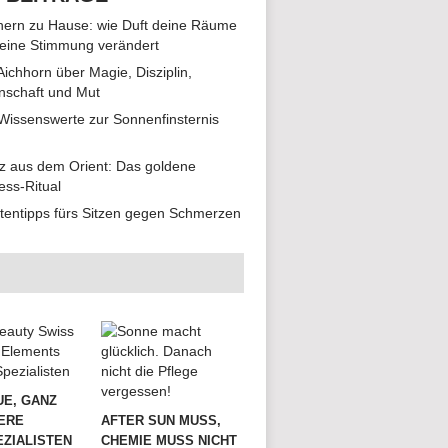
ern zu Hause: wie Duft deine Räume
eine Stimmung verändert
 Aichhorn über Magie, Disziplin,
nschaft und Mut
 Wissenswerte zur Sonnenfinsternis
z aus dem Orient: Das goldene
ess-Ritual
tentipps fürs Sitzen gegen Schmerzen
UE, GANZ
ERE
AFTER SUN MUSS,
ZIALISTEN
CHEMIE MUSS NICHT