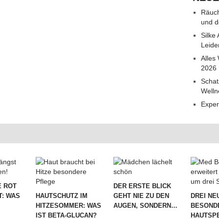
Räuch
und d
Silke
Leide
Alles
2026
Schat
Welln
Exper
 ROT
DER ERSTE BLICK
T: WAS
HAUTSCHUTZ IM
GEHT NIE ZU DEN
DREI NE
HITZESOMMER: WAS
AUGEN, SONDERN…
BESOND
IST BETA-GLUCAN?
HAUTSPE