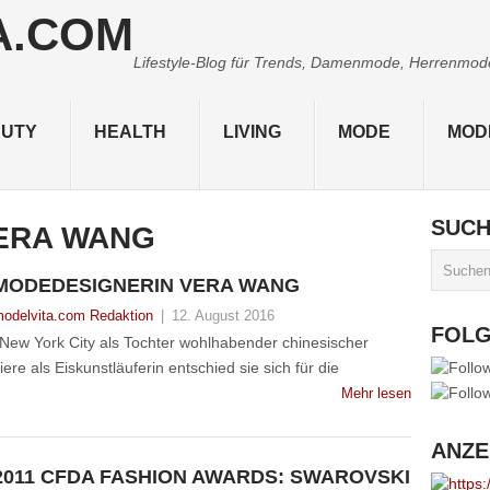
Lifestyle-Blog für Trends, Damenmode, Herrenmode,
UTY
HEALTH
LIVING
MODE
MOD
SUC
ERA WANG
MODEDESIGNERIN VERA WANG
odelvita.com Redaktion
|
12. August 2016
FOL
New York City als Tochter wohlhabender chinesischer
ere als Eiskunstläuferin entschied sie sich für die
Mehr lesen
ANZE
2011 CFDA FASHION AWARDS: SWAROVSKI