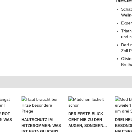
NEUE
Schat
Welln
Exper
Triat
und n
Darf 
Zoll 
Olivie
Broth
 ROT
DER ERSTE BLICK
T: WAS
HAUTSCHUTZ IM
GEHT NIE ZU DEN
DREI NE
HITZESOMMER: WAS
AUGEN, SONDERN…
BESOND
IST BETA-GLUCAN?
HAUTSPE