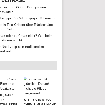
 BEITRÄGE
z aus dem Orient: Das goldene
ess-Ritual
tentipps fürs Sitzen gegen Schmerzen
hletin Tina Grieger über Rückschläge
eue Ziele
man oder darf man nicht? Was beim
Probleme macht
r Nasti zeigt sein traditionelles
andwerk
UE, GANZ
ERE
AFTER SUN MUSS,
ZIALISTEN
CHEMIE MUSS NICHT