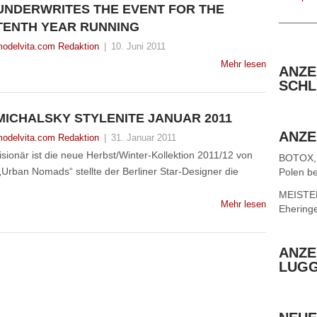
UNDERWRITES THE EVENT FOR THE
______
TENTH YEAR RUNNING
odelvita.com Redaktion
|
10. Juni 2011
Mehr lesen
ANZE
SCHL
MICHALSKY STYLENITE JANUAR 2011
ANZE
odelvita.com Redaktion
|
31. Januar 2011
visionär ist die neue Herbst/Winter-Kollektion 2011/12 von
BOTOX,
rban Nomads“ stellte der Berliner Star-Designer die
Polen be
MEISTER 
Mehr lesen
Ehering
ANZE
LUG