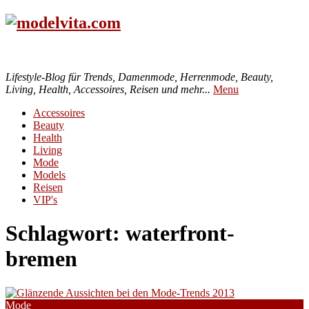
Lifestyle-Blog für Trends, Damenmode, Herrenmode, Beauty,
Living, Health, Accessoires, Reisen und mehr...
Menu
Accessoires
Beauty
Health
Living
Mode
Models
Reisen
VIP's
Schlagwort:
waterfront-
bremen
Mode