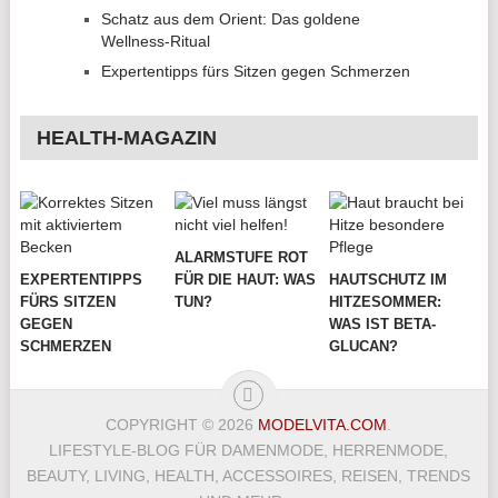
Schatz aus dem Orient: Das goldene
Wellness-Ritual
Expertentipps fürs Sitzen gegen Schmerzen
HEALTH-MAGAZIN
ALARMSTUFE ROT
EXPERTENTIPPS
FÜR DIE HAUT: WAS
HAUTSCHUTZ IM
FÜRS SITZEN
TUN?
HITZESOMMER:
GEGEN
WAS IST BETA-
SCHMERZEN
GLUCAN?
COPYRIGHT © 2026
MODELVITA.COM
.
LIFESTYLE-BLOG FÜR DAMENMODE, HERRENMODE,
BEAUTY, LIVING, HEALTH, ACCESSOIRES, REISEN, TRENDS