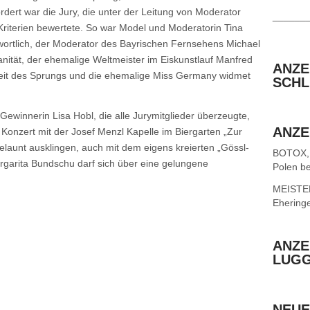
dert war die Jury, die unter der Leitung von Moderator
______
riterien bewertete. So war Model und Moderatorin Tina
wortlich, der Moderator des Bayrischen Fernsehens Michael
tanität, der ehemalige Weltmeister im Eiskunstlauf Manfred
ANZE
hkeit des Sprungs und die ehemalige Miss Germany widmet
SCHL
Gewinnerin Lisa Hobl, die alle Jurymitglieder überzeugte,
ANZE
 Konzert mit der Josef Menzl Kapelle im Biergarten „Zur
launt ausklingen, auch mit dem eigens kreierten „Gössl-
BOTOX,
argarita Bundschu darf sich über eine gelungene
Polen be
MEISTER 
Ehering
ANZE
LUG
NEUE