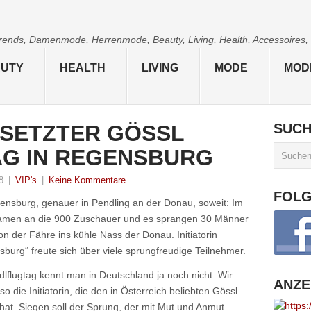
 Trends, Damenmode, Herrenmode, Beauty, Living, Health, Accessoires,
UTY
HEALTH
LIVING
MODE
MOD
SETZTER GÖSSL
SUC
G IN REGENSBURG
8
|
VIP's
|
Keine Kommentare
FOL
nsburg, genauer in Pendling an der Donau, soweit: Im
kamen an die 900 Zuschauer und es sprangen 30 Männer
von der Fähre ins kühle Nass der Donau. Initiatorin
urg“ freute sich über viele sprungfreudige Teilnehmer.
dlflugtag kennt man in Deutschland ja noch nicht. Wir
ANZE
o die Initiatorin, die den in Österreich beliebten Gössl
hat. Siegen soll der Sprung, der mit Mut und Anmut