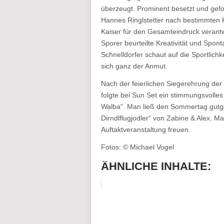
überzeugt. Prominent besetzt und gefor
Hannes Ringlstetter nach bestimmten K
Kaiser für den Gesamteindruck verant
Sporer beurteilte Kreativität und Spon
Schnelldorfer schaut auf die Sportlic
sich ganz der Anmut.
Nach der feierlichen Siegerehrung der 
folgte bei Sun Set ein stimmungsvolles
Walba“. Man ließ den Sommertag gutge
Dirndlflugjodler“ von Zabine & Alex. M
Auftaktveranstaltung freuen.
Fotos: © Michael Vogel
ÄHNLICHE INHALTE: