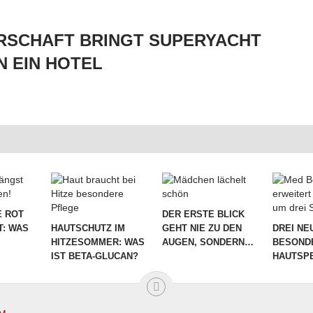
RSCHAFT BRINGT SUPERYACHT
N EIN HOTEL
 ROT
DER ERSTE BLICK
T: WAS
HAUTSCHUTZ IM
GEHT NIE ZU DEN
DREI NE
HITZESOMMER: WAS
AUGEN, SONDERN…
BESOND
IST BETA-GLUCAN?
HAUTSPE