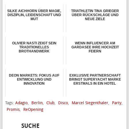
SILKE AICHHORN ÜBER MAGIE,
TRIATHLETIN TINA GRIEGER
DISZIPLIN, LEIDENSCHAFT UND
ÜBER RÜCKSCHLÄGE UND
MUT
NEUE ZIELE
OLIVIER NASTI ZEIGT SEIN
WENN INFLUENCER AM
TRADITIONELLES
GARDASEE IHRE HOCHZEIT
BROTHANDWERK
FEIERN
DEON MARKETS: FOKUS AUF
EXKLUSIVE PARTNERSCHAFT
ENTWICKLUNG UND
BRINGT SUPERYACHT MARKE
INNOVATION
ERSTMALS IN EIN HOTEL
Tags:
Adagio
,
Berlin
,
Club
,
Disco
,
Marcel Siegenthaler
,
Party
,
Promis
,
ReOpening
SUCHE