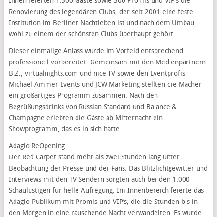
Innen feierten 1.500 Gäste sowie 300 Promis und VIP’s die
Renovierung des legendären Clubs, der seit 2001 eine feste
Institution im Berliner Nachtleben ist und nach dem Umbau
wohl zu einem der schönsten Clubs überhaupt gehört.
Dieser einmalige Anlass wurde im Vorfeld entsprechend
professionell vorbereitet. Gemeinsam mit den Medienpartnern
B.Z., virtualnights.com und nice TV sowie den Eventprofis
Michael Ammer Events und JCW Marketing stellten die Macher
ein großartiges Programm zusammen. Nach den
Begrüßungsdrinks von Russian Standard und Balance &
Champagne erlebten die Gäste ab Mitternacht ein
Showprogramm, das es in sich hatte.
Adagio ReOpening
Der Red Carpet stand mehr als zwei Stunden lang unter
Beobachtung der Presse und der Fans. Das Blitzlichtgewitter und
Interviews mit den TV Sendern sorgten auch bei den 1.000
Schaulustigen für helle Aufregung. Im Innenbereich feierte das
Adagio-Publikum mit Promis und VIP’s, die die Stunden bis in
den Morgen in eine rauschende Nacht verwandelten. Es wurde