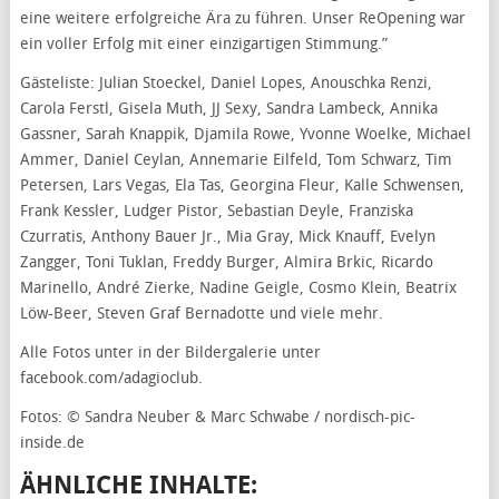
eine weitere erfolgreiche Ära zu führen. Unser ReOpening war
ein voller Erfolg mit einer einzigartigen Stimmung.”
Gästeliste: Julian Stoeckel, Daniel Lopes, Anouschka Renzi,
Carola Ferstl, Gisela Muth, JJ Sexy, Sandra Lambeck, Annika
Gassner, Sarah Knappik, Djamila Rowe, Yvonne Woelke, Michael
Ammer, Daniel Ceylan, Annemarie Eilfeld, Tom Schwarz, Tim
Petersen, Lars Vegas, Ela Tas, Georgina Fleur, Kalle Schwensen,
Frank Kessler, Ludger Pistor, Sebastian Deyle, Franziska
Czurratis, Anthony Bauer Jr., Mia Gray, Mick Knauff, Evelyn
Zangger, Toni Tuklan, Freddy Burger, Almira Brkic, Ricardo
Marinello, André Zierke, Nadine Geigle, Cosmo Klein, Beatrix
Löw-Beer, Steven Graf Bernadotte und viele mehr.
Alle Fotos unter in der Bildergalerie unter
facebook.com/adagioclub.
Fotos: © Sandra Neuber & Marc Schwabe / nordisch-pic-
inside.de
ÄHNLICHE INHALTE: