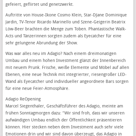
gefeiert, geflirtet und genetzwerkt.
Auftritte von House-Ikone Cosmo Klein, Star-DJane Dominique
Jardin, TV-Tenor Ricardo Marinello und Szene-Geigerin Beatrix
Löw-Beer brachten die Menge zum Toben. Phantastische Walk-
Acts und Tänzerinnen sorgten zudem als Eyecatcher für eine
sehr gelungene Abrundung der Show.
Was war alles neu im Adagio? Nach einem dreimonatigen
Umbau und einem hohen Investment glänzt der Innenbereich
mit neuem Prunk. Frische, weiße Elemente und Möbel auf allen
Ebenen, eine neue Technik mit integrierter, riesengroßer LED-
Wand als Eyecatcher und individueller angeordnete Bars sorgen
für eine neue Feier-Atmosphäre.
Adagio ReOpening
Marcel Siegenthaler, Geschäftsführer des Adagio, meinte am
frühen Sonntagmorgen dazu: “Wir sind froh, dass wir unseren
aufwändigen Umbau endlich der Öffentlichkeit präsentieren
können. Hier stecken neben dem Investment auch sehr viele
Emotionen drin und wir sind davon überzeugt, das Adagio in