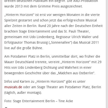
breiten deutschen Publikum ein Begriff. Die ARD-Produktion
wurde 2013 mit dem Grimme Preis ausgezeichnet.
„Hinterm Horizont“ ist erst vor wenigen Monaten in die vierte
Spielzeit gestartet und schon jetzt das erfolgreichste Musical
aller Zeiten in Berlin. Rund 20 Jahre nach der Deutschen Einheit
brachten Stage Entertainment und das St. Pauli Theater,
gemeinsam mit Udo Lindenberg, Regisseur Ulrich Waller und
Erfolgsautor Thomas Brussig („Sonnenallee“) das Musical 2011
live auf die große Bühne.
Am Potsdamer Platz in Berlin, unmittelbar dort, wo früher die
Mauer Deutschland trennte, vereint „Hinterm Horizont“ mit 29
Hits von Udo Lindenberg Dichtung und Wahrheit in einer
bewegenden Geschichte über das „Mädchen aus Ostberlin“.
Infos und Karten zu „Hinterm Horizont“ gibt es unter
musicals.de
oder am Stage Theater am Potsdamer Platz, Berlin
(täglich, außer montags).
Foto: Stage Entertainment Berlin – Tine Acke