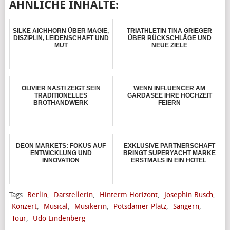
ÄHNLICHE INHALTE:
SILKE AICHHORN ÜBER MAGIE,
TRIATHLETIN TINA GRIEGER
DISZIPLIN, LEIDENSCHAFT UND
ÜBER RÜCKSCHLÄGE UND
MUT
NEUE ZIELE
OLIVIER NASTI ZEIGT SEIN
WENN INFLUENCER AM
TRADITIONELLES
GARDASEE IHRE HOCHZEIT
BROTHANDWERK
FEIERN
DEON MARKETS: FOKUS AUF
EXKLUSIVE PARTNERSCHAFT
ENTWICKLUNG UND
BRINGT SUPERYACHT MARKE
INNOVATION
ERSTMALS IN EIN HOTEL
Tags:
Berlin
,
Darstellerin
,
Hinterm Horizont
,
Josephin Busch
,
Konzert
,
Musical
,
Musikerin
,
Potsdamer Platz
,
Sängern
,
Tour
,
Udo Lindenberg