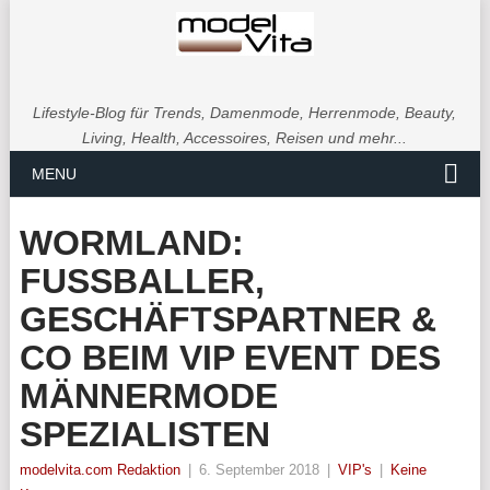
Lifestyle-Blog für Trends, Damenmode, Herrenmode, Beauty,
Living, Health, Accessoires, Reisen und mehr...
MENU
WORMLAND:
FUSSBALLER, G
ESCHÄFTSPARTNER & C
O BEIM VIP EVENT DES M
ÄNNERMODE S
PEZIALISTEN
modelvita.com Redaktion
|
6. September 2018
|
VIP's
|
Keine