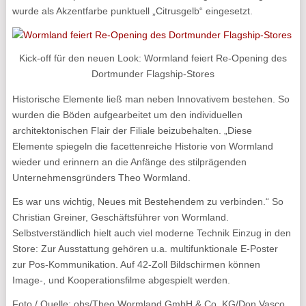
wurde als Akzentfarbe punktuell „Citrusgelb“ eingesetzt.
Kick-off für den neuen Look: Wormland feiert Re-Opening des
Dortmunder Flagship-Stores
Historische Elemente ließ man neben Innovativem bestehen. So
wurden die Böden aufgearbeitet um den individuellen
architektonischen Flair der Filiale beizubehalten. „Diese
Elemente spiegeln die facettenreiche Historie von Wormland
wieder und erinnern an die Anfänge des stilprägenden
Unternehmensgründers Theo Wormland.
Es war uns wichtig, Neues mit Bestehendem zu verbinden.“ So
Christian Greiner, Geschäftsführer von Wormland.
Selbstverständlich hielt auch viel moderne Technik Einzug in den
Store: Zur Ausstattung gehören u.a. multifunktionale E-Poster
zur Pos-Kommunikation. Auf 42-Zoll Bildschirmen können
Image-, und Kooperationsfilme abgespielt werden.
Foto / Quelle: obs/Theo Wormland GmbH & Co. KG/Don Vasco