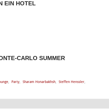
N EIN HOTEL
MONTE-CARLO SUMMER
ounge
,
Party
,
Sharam Honarbakhsh
,
Steffen Henssler
,