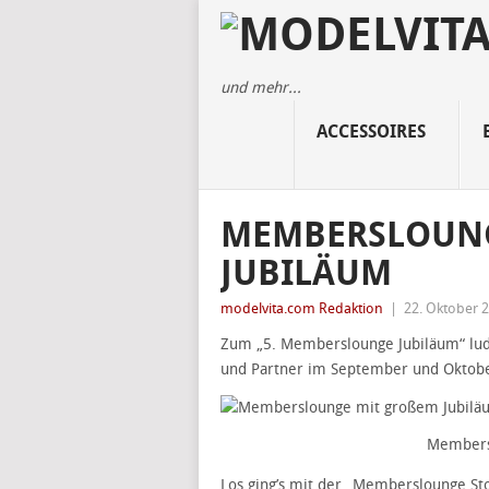
und mehr...
ACCESSOIRES
MEMBERSLOUNGE
UBILÄUM
modelvita.com Redaktion
|
22. Oktober 
Zum „5. Memberslounge Jubiläum“ lu
und Partner im September und Oktobe
Members
Los ging’s mit der „Memberslounge St