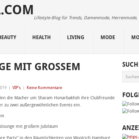
Lifestyle-Blog für Trends, Damenmode, Herrenmode, Be
BEAUTY
HEALTH
LIVING
MODE
MO
 MIT GROSSEM J
SUCH
2019
|
VIP's
|
Keine Kommentare
FOLG
den die Macher um Sharam Honarbakhsh ihre Clubfreunde
r zu zwei außergewöhnlichen Events ein.
lounge mit großem Jubiläum
ANZE
ore Party“ in den Räumlichkeiten von Woolrich Hamburg,