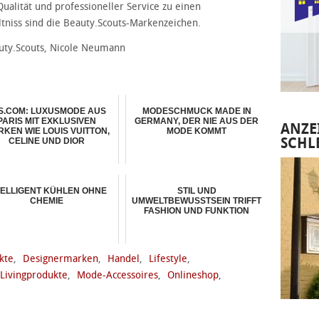
Qualität und professioneller Service zu einen
tniss sind die Beauty.Scouts-Markenzeichen.
auty.Scouts, Nicole Neumann
S.COM: LUXUSMODE AUS
MODESCHMUCK MADE IN
PARIS MIT EXKLUSIVEN
GERMANY, DER NIE AUS DER
ANZE
KEN WIE LOUIS VUITTON,
MODE KOMMT
SCHL
CELINE UND DIOR
TELLIGENT KÜHLEN OHNE
STIL UND
CHEMIE
UMWELTBEWUSSTSEIN TRIFFT
FASHION UND FUNKTION
kte
,
Designermarken
,
Handel
,
Lifestyle
,
Livingprodukte
,
Mode-Accessoires
,
Onlineshop
,