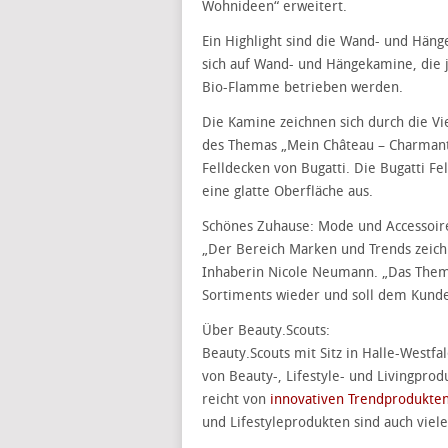
Wohnideen“ erweitert.
Ein Highlight sind die Wand- und Hänge
sich auf Wand- und Hängekamine, die 
Bio-Flamme betrieben werden.
Die Kamine zeichnen sich durch die Vi
des Themas „Mein Château – Charmante
Felldecken von Bugatti. Die Bugatti F
eine glatte Oberfläche aus.
Schönes Zuhause: Mode und Accessoires
„Der Bereich Marken und Trends zeich
Inhaberin Nicole Neumann. „Das Thema 
Sortiments wieder und soll dem Kunden
Über Beauty.Scouts:
Beauty.Scouts mit Sitz in Halle-Westf
von Beauty-, Lifestyle- und Livingpro
reicht von
innovativen Trendprodukten
und Lifestyleprodukten sind auch viele