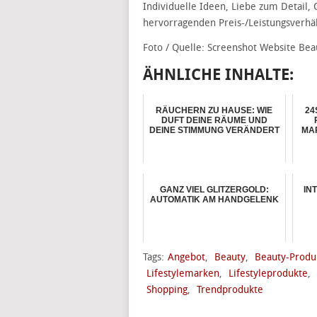
Individuelle Ideen, Liebe zum Detail, 
hervorragenden Preis-/Leistungsverhäl
Foto / Quelle: Screenshot Website Be
ÄHNLICHE INHALTE:
RÄUCHERN ZU HAUSE: WIE
24
DUFT DEINE RÄUME UND
DEINE STIMMUNG VERÄNDERT
MAR
GANZ VIEL GLITZERGOLD:
IN
AUTOMATIK AM HANDGELENK
Tags:
Angebot
,
Beauty
,
Beauty-Produ
Lifestylemarken
,
Lifestyleprodukte
,
Shopping
,
Trendprodukte