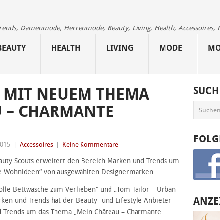
 Trends, Damenmode, Herrenmode, Beauty, Living, Health, Accessoires, 
BEAUTY
HEALTH
LIVING
MODE
MO
S MIT NEUEM THEMA
SUCH
U – CHARMANTE
FOLG
2015
|
Accessoires
|
Keine Kommentare
eauty.Scouts erweitert den Bereich Marken und Trends um
e Wohnideen“ von ausgewählten Designermarken.
olle Bettwäsche zum Verlieben“ und „Tom Tailor – Urban
ANZE
rken und Trends hat der Beauty- und Lifestyle Anbieter
d Trends um das Thema „Mein Château – Charmante