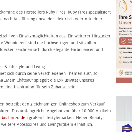
kamine des Herstellers Ruby Fires. Ruby Fires spezialisiert
je nach Ausführung entweder elektrisch oder mit einer
elzahl von Einsatzmöglichkeiten aus. Ein weiterer Hingucker
 Wohnideen“ sind die hochwertigen und stilvollen
elldecken zeichnen sich durch elegante Farbnuancen und
 & Lifestyle und Living
net sich durch seine verschiedenen Themen aus“, so
„Mein Château“ spiegelt die Exklusivität unseres
 eine Inspiration für sein Zuhause sein.“
____
alen betreibt den gleichnamigen Onlineshop zum Verkauf
dukten. Das umfangreiche Angebot von über 10.000 Artikeln
 bis hin zu den
großen Lifestylemarken. Neben Beauty-
 weitere Accessoires und Livingartikeln erhältlich.